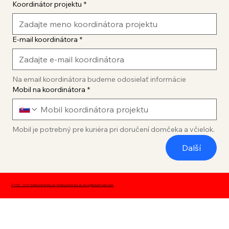
Koordinátor projektu
*
E‑mail koordinátora
*
Na email koordinátora budeme odosielať informácie
Mobil na koordinátora
*
Mobil je potrebný pre kuriéra pri doručení domčeka a včielok.
Další
© 2017 - 2026 Vcielkysamotarky.sk l Vcielkysamotarky.sk are registered trade mark.