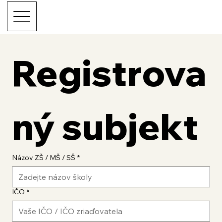
Registrova
ný subjekt
Názov ZŠ / MŠ / SŠ
*
IČO
*