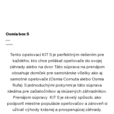
Osmia box S
Cena
59,90 €
včetně DPH
Tento opelovací KIT S je perfektným riešením pre
každého, kto chce prilákať opeľovače do svojej
záhrady alebo na dvor. Táto súprava na prenájom
obsahuje domček pre samotárske včielky ako aj
samotné opelovače (Osmia Cornuta alebo Osmia
Rufa). S jednoduchými pokynmi je táto súprava
ideálna pre začiatočníkov aj skúsených záhradníkov.
Prenájom súpravy KIT S je skvelý spôsob, ako
podporiť miestne populácie opeľovačov a zároveň si
užívať výhody krásnej a prosperujúcej záhrady.