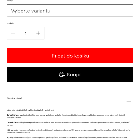
Včielky
Množství
Přidat do košíku
Koupit
Ako vybrať včielky?
Výber včiel záleží od lokality, v ktorej budú včielky umiestnené.
Osmia Cornuta
sa začínajú liahnúť koncom marca - začiatkom apríla. Sú vhodné pre oblasť južného Slovenska. Ideálne na opelovanie marhúľ a skôr kvitnúcich
ovocných stromov.
Osmia Rufa
sa začínajú liahnúť približne koncom apríla. Sú vhod do oblasti stredného a východného Slovenska. Ideálne na opelovanie ovocných stormov, ktoré kvitnú
neskôr.
MIX
- v prípade, že chcete mať podchytené celé obdobie opeľovania, objednajte verziu MIX a pošleme vám súčasne aj Osmia Cornuta a Osmia Rufa. Táto možnosť je
vhodná pre stredné Slovensko.
Aj keď je výber včiel vhodný podľa oblasti a príchodu jarného počasia, v prípade, že chcete mať opeľovače počas celého jarného obdobia. môžete voliť verziu MIX.