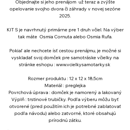
Objednajte si jeho prenájom už teraz a zvýšte
opelovanie svojho dvora či záhrady v novej sezóne
2025.
KIT S je navrhnutý primárne pre 1 druh včiel. Na výber
tak máte Osmia Cornuta alebo Osmia Rufa.
Pokiaľ ale nechcete ísť cestou prenájmu, je možné si
vyskladať svoj domček pre samotráske včielky na
stránke eshopu : www.vcielkysamotarky.sk
Rozmer produktu : 12 x 12 x 18,5cm
Materiál : preglejka
Povrchová úprava : domček je namorený a lakovaný
Výplň : trstinové trubičky. Podľa výberu môžu byť
otvorené (pred použitím ich je potrebné zablatovať
podľa návodu) alebo zatvorné, ktoré obsahujú
prírodnú zátku.